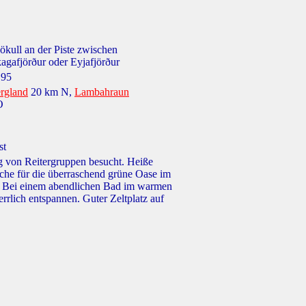
ökull an der Piste zwischen
agafjörður oder Eyjafjörður
.95
rgland
20 km N,
Lambahraun
O
st
g von Reitergruppen besucht. Heiße
ache für die überraschend grüne Oase im
. Bei einem abendlichen Bad im warmen
rrlich entspannen. Guter Zeltplatz auf