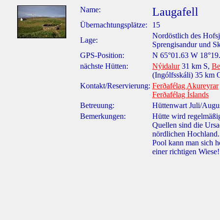
Name:
Laugafell
Übernachtungsplätze:
15
Nordöstlich des Hofsj
Lage:
Sprengisandur und Sk
GPS-Position:
N 65°01.63 W 18°19
nächste Hütten:
Nýidalur
31 km S,
Be
(Ingólfsskáli) 35 km 
Kontakt/Reservierung:
Ferðafélag Akureyrar
Ferðafélag Íslands
Betreuung:
Hüttenwart Juli/Augu
Bemerkungen:
Hütte wird regelmäßi
Quellen sind die Urs
nördlichen Hochland
Pool kann man sich he
einer richtigen Wiese!